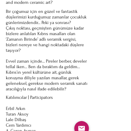
and modern ceramic art?
Bir çoğumuz için en güzel ve fantastik
düşlerimizi kurduğumuz zamanlar çocukluk
günlerimizdendir... Peki ya sonrası?
Çıkış noktası, geçmişten günümüze kadar
bizlere anlatılan Kıbrıs masalları olan
‘Zamanın Birinde’ adlı seramik sergisi,
bizleri nereye ve hangi noktadaki düşlere
taşıyor?
Evvel zaman içinde... Pireler berber, develer
tellal iken... Ben da bıraktım da geldim…
Kıbrıs’ın yerel kültürüne ait, günlük
konuşma diliyle yazılan masallar, gerek
geleneksel, gerekse modern seramik sanatı
aracılığıyla nasıl ifade edilebilir?
Katılımcılar | Participators
Erbil Arkın
Turan Aksoy
Lale Dilbaş
Cem Yardımcı
A. Ceren Asmaz