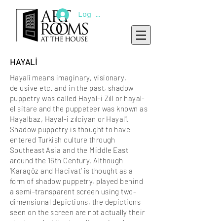
Log In
HAYALİ
Hayalî means imaginary, visionary,
delusive etc. and in the past, shadow
puppetry was called Hayal-i Zıll or hayal-
el sitare and the puppeteer was known as
Hayalbaz, Hayal-i zılciyan or Hayalî.
Shadow puppetry is thought to have
entered Turkish culture through
Southeast Asia and the Middle East
around the 16th Century. Although
‘Karagöz and Hacivat’ is thought as a
form of shadow puppetry, played behind
a semi-transparent screen using two-
dimensional depictions, the depictions
seen on the screen are not actually their