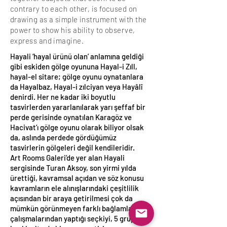
contrary to each other, is focused on
drawing as a simple instrument with the
power to show his ability to observe,
express and imagine.
Hayali ‘hayal ürünü olan’ anlamına geldiği
gibi eskiden gölge oyununa Hayal-i Zıll,
hayal-el sitare; gölge oyunu oynatanlara
da Hayalbaz, Hayal-i zılciyan veya Hayâlî
denirdi. Her ne kadar iki boyutlu
tasvirlerden yararlanılarak yarı şeffaf bir
perde gerisinde oynatılan Karagöz ve
Hacivat’ı gölge oyunu olarak biliyor olsak
da, aslında perdede gördüğümüz
tasvirlerin gölgeleri değil kendileridir.
Art Rooms Galeri’de yer alan Hayali
sergisinde Turan Aksoy, son yirmi yılda
ürettiği, kavramsal açıdan ve söz konusu
kavramların ele alınışlarındaki çeşitlilik
açısından bir araya getirilmesi çok da
mümkün görünmeyen farklı bağlamlardaki
çalışmalarından yaptığı seçkiyi, 5 grup ve 15