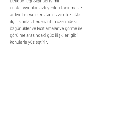
Deligömleği Sığınağı isimli
enstalasyonları, izleyenleri tanınma ve
aidiyet meseleleri, kimlik ve ötekilikle
ilgili sınırlar, beden/zihin üzerindeki
özgürlükler ve kısıtlamalar ve görme ile
görülme arasındaki güç ilişkileri gibi
konularla yüzleştirir.