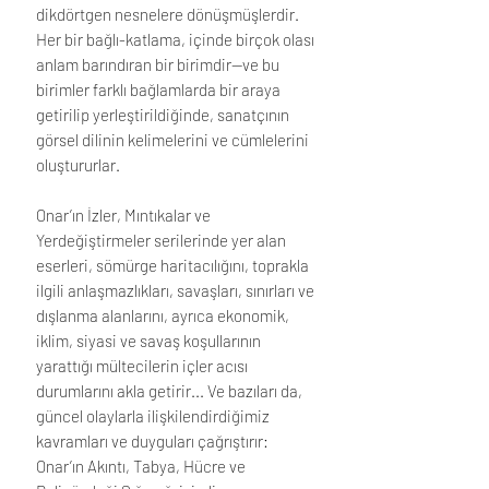
dikdörtgen nesnelere dönüşmüşlerdir.
Her bir bağlı-katlama, içinde birçok olası
anlam barındıran bir birimdir—ve bu
birimler farklı bağlamlarda bir araya
getirilip yerleştirildiğinde, sanatçının
görsel dilinin kelimelerini ve cümlelerini
oluştururlar.
Onar’ın İzler, Mıntıkalar ve
Yerdeğiştirmeler serilerinde yer alan
eserleri, sömürge haritacılığını, toprakla
ilgili anlaşmazlıkları, savaşları, sınırları ve
dışlanma alanlarını, ayrıca ekonomik,
iklim, siyasi ve savaş koşullarının
yarattığı mültecilerin içler acısı
durumlarını akla getirir... Ve bazıları da,
güncel olaylarla ilişkilendirdiğimiz
kavramları ve duyguları çağrıştırır:
Onar’ın Akıntı, Tabya, Hücre ve