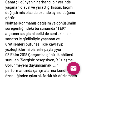
Sanatçı, dünyanın herhangi bir yerinde
yaşanan olayın ve yarattığı hissin, biçim
değiştirmiş olsa da özünde aynı olduğunu
görür.
Noktası konmamış değişim ve dönüşümün
süreğenliğindeki bu sunumda “TEK”
algısının sezgisini belki de sentezini bir
sanatçı iç güdüsüyle yaşanan ve
üretilenleri bütünsellikle kavrayıp
yüzleştiklerini bizlerle paylaşıyor.
03 Ekim 2018 Çarşamba günü ilk bölümü
sunulan “Sergisiz resepsiyon, Yüzleşme,
Görünmeyeni duyumsamak, ... ‘’
performansında çalışmalarına kendi
öznelliğinden çıkarak farklı bir düzlemden
bakıp, misafirlerinin de o düzlemden
görünmeyeni, yüreklerinde hissederek,
görmelerini istedi.